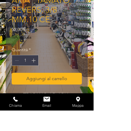
ARIA "YAMATO"
REVERS. 3/8
MM.10 CE
Prezzo
52,00 €
IVA inclusa
Quantità
*
Aggiungi al carrello
TRAPANO AD ARIA 
"YAMATO" REVERS. 3/8 
Chiama
Email
Mappa
MM.10 CE