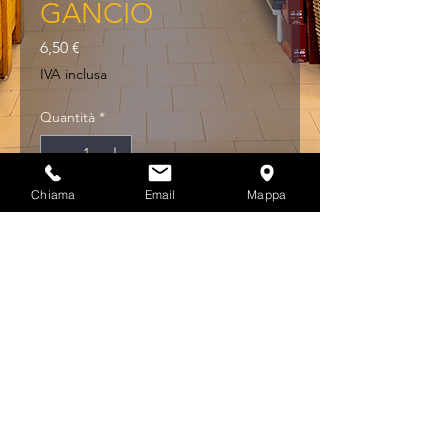
GANCIO
Prezzo
6,50 €
IVA inclusa
Quantità
*
Chiama
Email
Mappa
Aggiungi al carrello
TORCIA 24+4 LED SOFT 
TOUCH C/CALAM. E 
GANCIO
Privacy & Cookies Policy