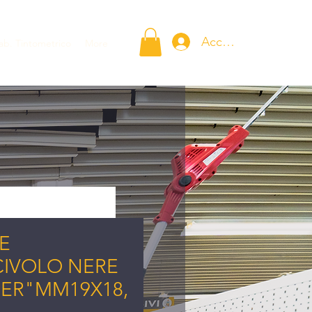
Accedi
ab. Tintometrico
More
E
CIVOLO NERE
ER"MM19X18,