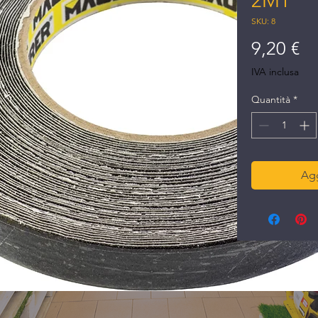
2MT
SKU: 8
Pr
9,20 €
IVA inclusa
Quantità
*
Agg