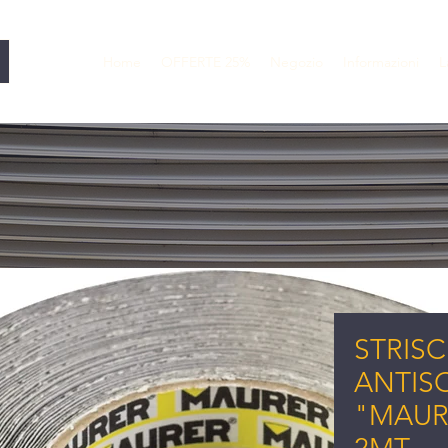
Home
OFFERTE 25%
Negozio
Informazioni
L
STRISC
ANTIS
"MAUR