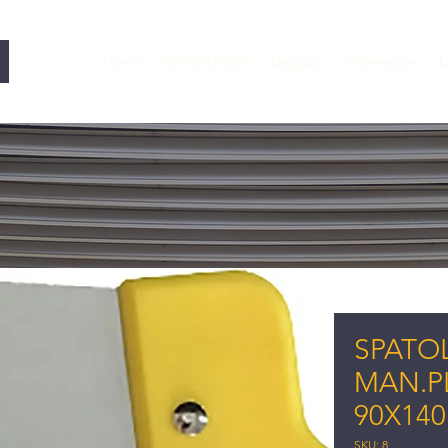
Home
OFFERTE 25%
Negozio
Informazioni
L
SPATOL
MAN.P
90X140
SKU: 8