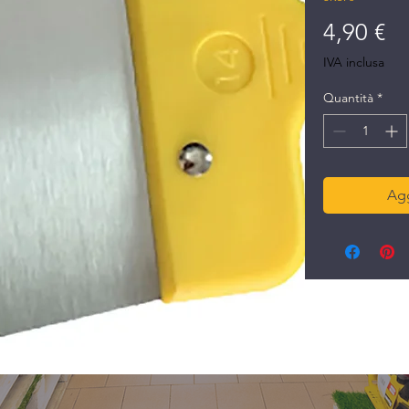
Pr
4,90 €
IVA inclusa
Quantità
*
Agg