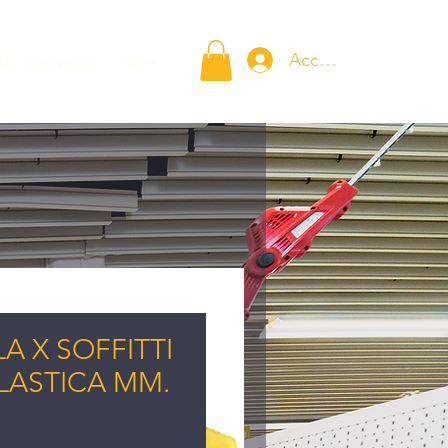
Accedi
ab. Tintometrico
More
A X SOFFITTI
LASTICA MM.