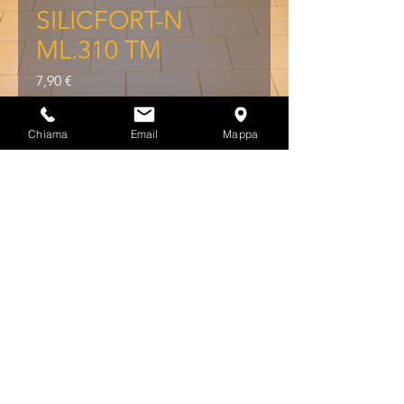
SILICFORT-N
ML.310 TM
Prezzo
7,90 €
IVA inclusa
Chiama
Email
Mappa
Colori disponibili
*
Quantità
*
Aggiungi al carrello
SIGILLANTE NEUTRO 
SILICFORT-N ML.310 TM