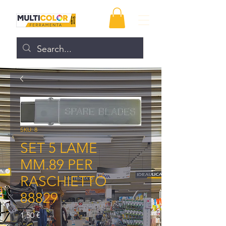
SKU: 8
SET 5 LAME
MM.89 PER
RASCHIETTO
88829
Prezzo
1,50 €