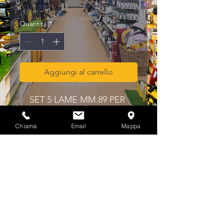
IVA inclusa
Quantità
*
Aggiungi al carrello
SET 5 LAME MM.89 PER 
RASCHIETTO 88829
Chiama
Email
Mappa
Privacy & Cookies Policy
info@multicolorferramenta.it
Regolamento e condizioni