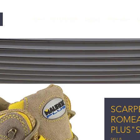
Home
OFFERTE 25%
Negozio
Informazioni
L
SCARP
ROMEA
PLUS"S
SKU: 8