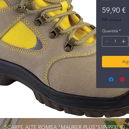
P
59,90 €
IVA inclusa
Quantità
*
Agg
SCARPE ALTE ROMEA "MAURER PLUS"S1P-9930 40