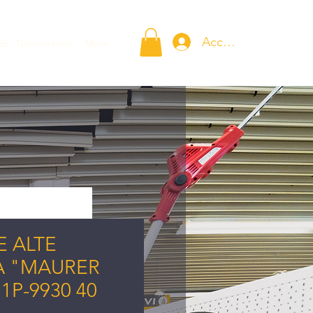
Accedi
ab. Tintometrico
More
E ALTE
 "MAURER
1P-9930 40