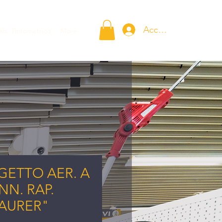
Accedi
ab. Tintometrico
More
GETTO AER. A
NN. RAP.
MAURER"