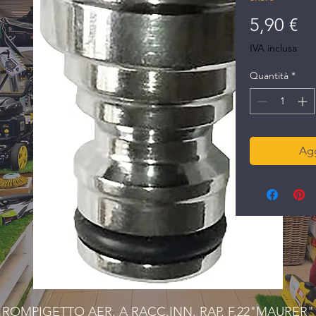
Pr
5,90 €
IVA inclusa
Quantità
*
Agg
ROMPIGETTO AER. A RACC.INN. RAP. F.22"MAURER"