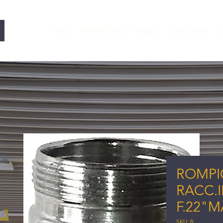
Home
OFFERTE 25%
Negozio
Informazioni
L
ROMPI
RACC.I
F.22"
SKU: 8