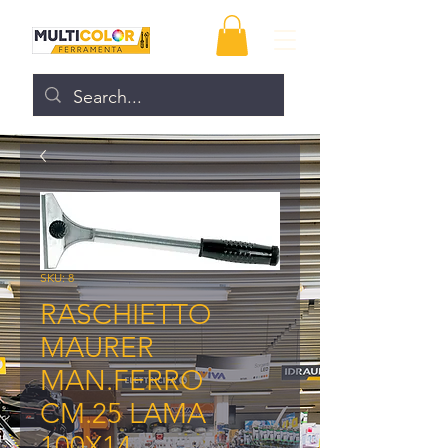
SKU: 8
RASCHIETTO
MAURER
MAN.FERRO
CM.25 LAMA
100X14