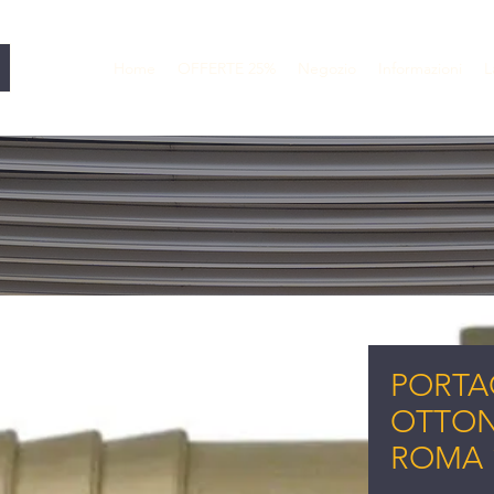
Home
OFFERTE 25%
Negozio
Informazioni
L
PORT
OTTON
ROMA 1