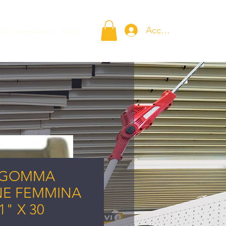
Accedi
ab. Tintometrico
More
AGOMMA
E FEMMINA
" X 30