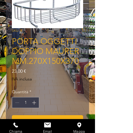
SKU: 8
PORTA OGGETTI
DOPPIO MAURER
MM.270X150X370
Prezzo
23,00 €
IVA inclusa
Quantità
*
Aggiungi al carrello
Chiama
Email
Mappa