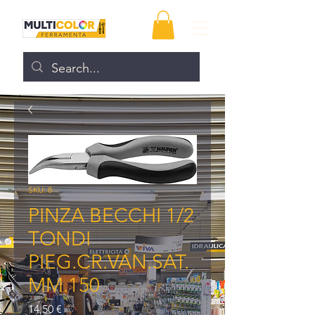
SKU: 8
PINZA BECCHI 1/2
TONDI
PIEG.CR.VAN.SAT.
MM.150
Prezzo
14,50 €