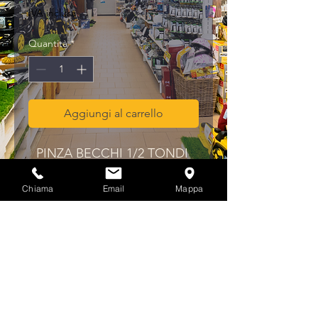
IVA inclusa
Quantità
*
Aggiungi al carrello
PINZA BECCHI 1/2 TONDI 
PIEG.CR.VAN.SAT.MM.150
Chiama
Email
Mappa
Privacy & Cookies Policy
info@multicolorferramenta.it
Regolamento e condizioni