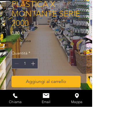
PLASTICA X
MONTANTE SERIE
2000
Prezzo
0,80 €
IVA inclusa
Quantità
*
Aggiungi al carrello
PIEDINO PLASTICA X 
Chiama
Email
Mappa
MONTANTE SERIE 2000