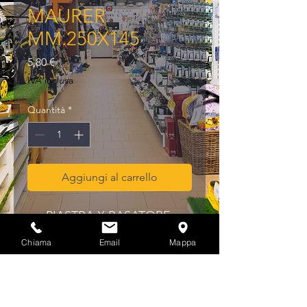
MAURER
MM.250X145
Prezzo
5,80 €
IVA inclusa
Quantità
*
Aggiungi al carrello
PIASTRA X RASATORE 
INTONACO MAURER 
Chiama
Email
Mappa
MM.250X145