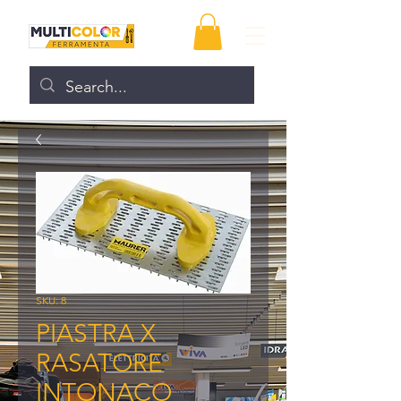
SKU: 8
PIASTRA X
RASATORE
INTONACO