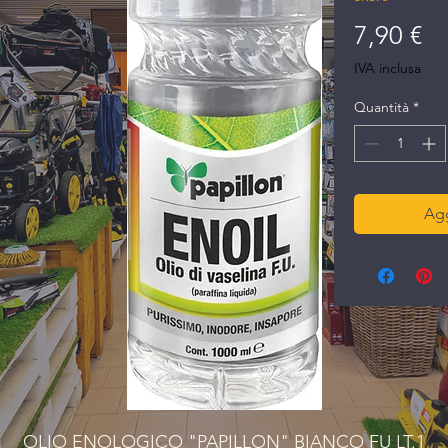
Pr
7,90 €
IVA inclusa
Quantità
*
Agg
OLIO ENOLOGICO "PAPILLON" BIANCO FU LT.1