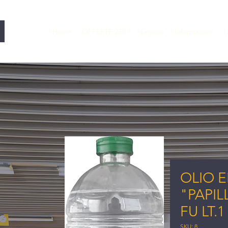
Home
OFFERTE 25%
Negozio
Informazioni
L
OLIO 
"PAPI
FU LT.1
SKU: 8