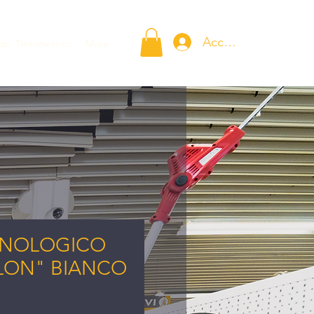
Accedi
ab. Tintometrico
More
ENOLOGICO
LLON" BIANCO