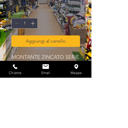
IVA inclusa
Quantità
*
Aggiungi al carrello
MONTANTE ZINCATO SERIE 
2000      CM. 200
Chiama
Email
Mappa
Privacy & Cookies Policy
info@multicolorferramenta.it
Regolamento e condizioni