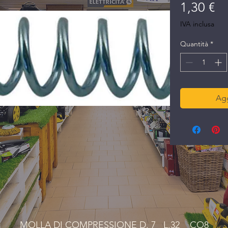
Pr
1,30 €
IVA inclusa
Quantità
*
Agg
MOLLA DI COMPRESSIONE D. 7   L.32    CO8