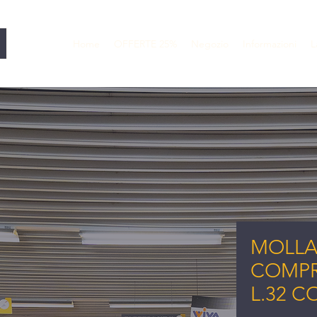
Home
OFFERTE 25%
Negozio
Informazioni
L
MOLLA
COMPR
L.32 C