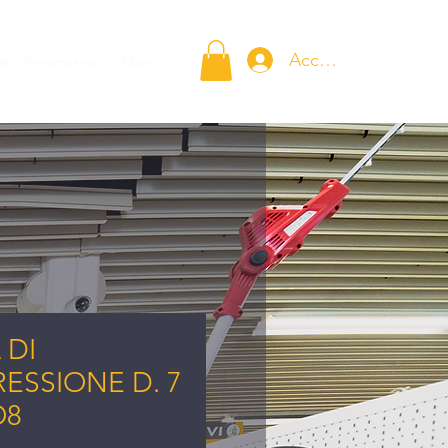
Accedi
ab. Tintometrico
More
 DI
ESSIONE D. 7
O8