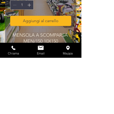
Aggiungi al carrello
MENSOLA A SCOMPARSA 
MEN/150 10X150
Chiama
Email
Mappa
Privacy & Cookies Policy
info@multicolorferramenta.it
Regolamento e condizioni
P.IVA 02166240503
©2023 by
Develoop Italia
. Powered and secured by