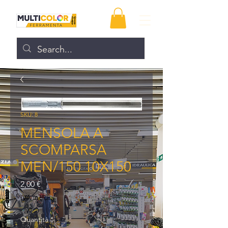
SKU: 8
MENSOLA A
SCOMPARSA
MEN/150 10X150
Prezzo
2,00 €
IVA inclusa
Quantità
*