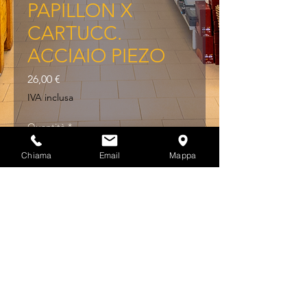
PAPILLON X
CARTUCC.
ACCIAIO PIEZO
Prezzo
26,00 €
IVA inclusa
Quantità
*
Chiama
Email
Mappa
Aggiungi al carrello
LAMPADA GAS PAPILLON X 
CARTUCC. ACCIAIO PIEZO