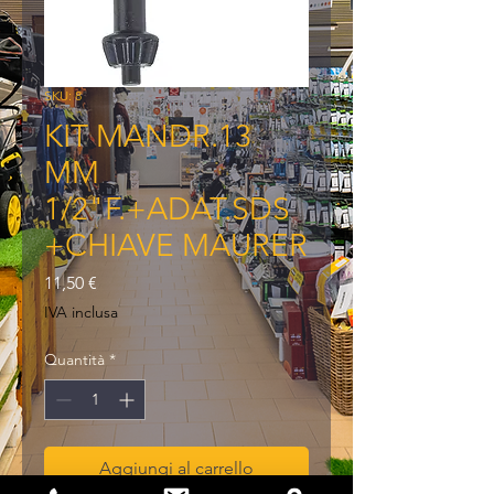
SKU: 8
KIT MANDR.13
MM
1/2"F.+ADAT.SDS
+CHIAVE MAURER
Prezzo
11,50 €
IVA inclusa
Quantità
*
Aggiungi al carrello