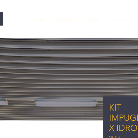
Home
OFFERTE 25%
Negozio
Informazioni
L
KIT
IMPUG
X IDRO
SKU: 8