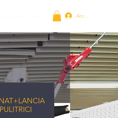
Accedi
ab. Tintometrico
More
NAT+LANCIA
PULITRICI