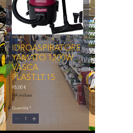
SKU: 8
IDROASPIRATORE
YAMATO 1200W
VASCA
PLAST.LT.15
Prezzo
95,00 €
IVA inclusa
Quantità
*