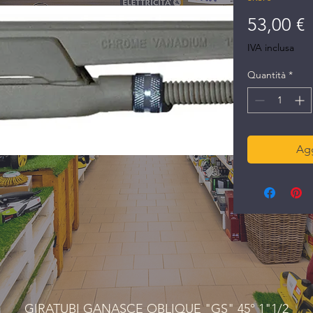
P
53,00 €
IVA inclusa
Quantità
*
Agg
GIRATUBI GANASCE OBLIQUE "GS" 45° 1"1/2