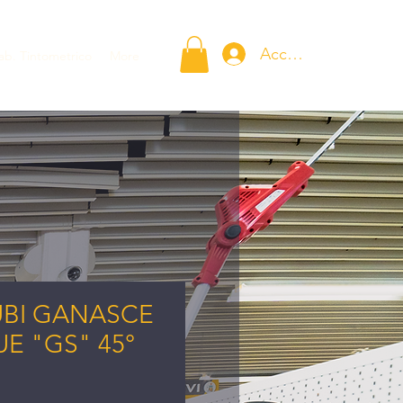
Accedi
ab. Tintometrico
More
UBI GANASCE
E "GS" 45°