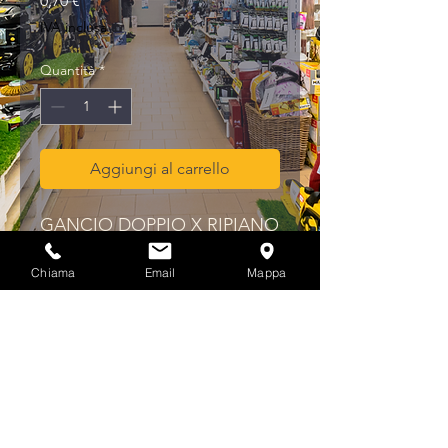
0,70 €
IVA inclusa
Quantità
*
Aggiungi al carrello
GANCIO DOPPIO X RIPIANO 
ZINCATO
Chiama
Email
Mappa
Privacy & Cookies Policy
info@multicolorferramenta.it