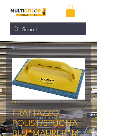
SKU: 8
FRATTAZZO
POLIST/SPUGNA
BLU"MAURER"M