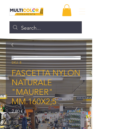
SKU: 8
FASCETTA NYLON
NATURALE
"MAURER"
MM.160X2,5
Prezzo
2,80 €
IVA inclusa