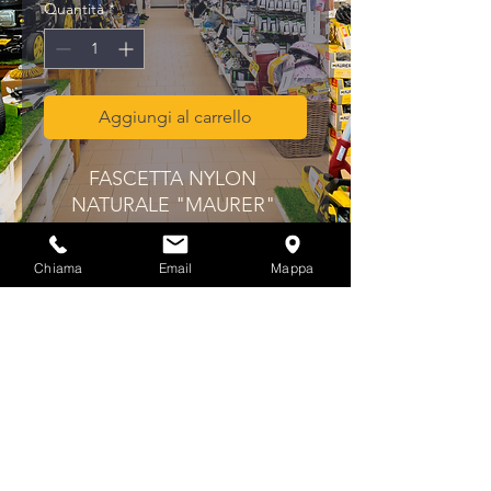
Quantità
*
Aggiungi al carrello
FASCETTA NYLON 
NATURALE "MAURER" 
MM.160X2,5
Chiama
Email
Mappa
Privacy & Cookies Policy
info@multicolorferramenta.it
Regolamento e condizioni