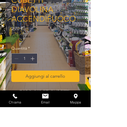
CUBETTI
DIAVOLINA
ACCENDIFUOCO
Prezzo
2,70 €
IVA inclusa
Quantità
*
Aggiungi al carrello
ESPO 240 PZ CUBETTI 
DIAVOLINA 
Chiama
Email
Mappa
ACCENDIFUOCO