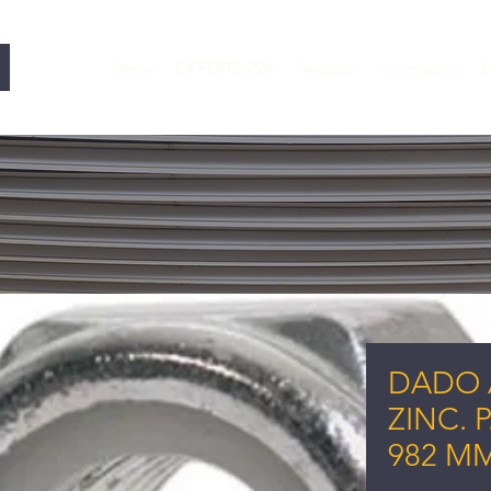
Home
OFFERTE 25%
Negozio
Informazioni
L
DADO 
ZINC. 
982 MM