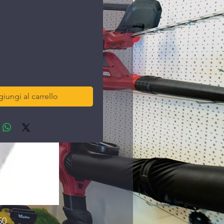
ezzo
iungi al carrello
50