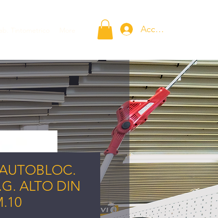
Accedi
ab. Tintometrico
More
AUTOBLOC.
P.G. ALTO DIN
.10