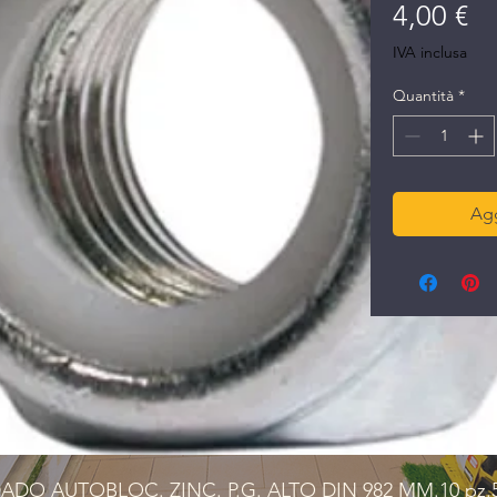
Pr
4,00 €
IVA inclusa
Quantità
*
Agg
ADO AUTOBLOC. ZINC. P.G. ALTO DIN 982 MM.10 pz.