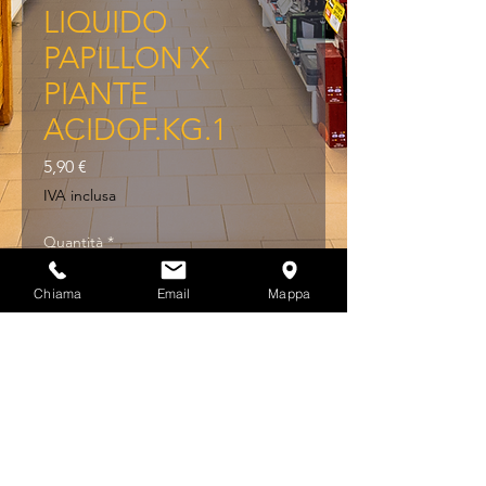
LIQUIDO
PAPILLON X
PIANTE
ACIDOF.KG.1
Prezzo
5,90 €
IVA inclusa
Quantità
*
Chiama
Email
Mappa
Aggiungi al carrello
CONCIME LIQUIDO 
PAPILLON X PIANTE 
ACIDOF.KG.1