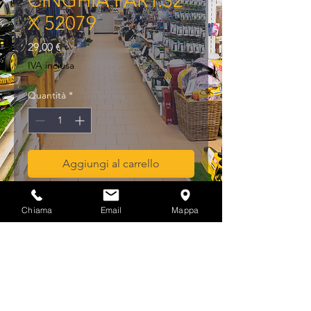
CINGHIA PART.32
X 52079
Prezzo
29,00 €
IVA inclusa
Quantità
*
Aggiungi al carrello
CINGHIA PART.32  X  52079
Chiama
Email
Mappa
Privacy & Cookies Policy