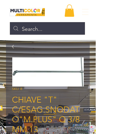
SKU: 8
CHIAVE "T"
C/ESAG.SNODAT
O"M.PLUS" Q 3/8
MM.13