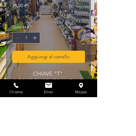
Prezzo
28,90 €
IVA inclusa
Quantità
*
Aggiungi al carrello
CHIAVE "T" 
C/ESAG.SNODATO"M.PLUS" 
Q 3/8 MM.13
Chiama
Email
Mappa
Privacy & Cookies Policy