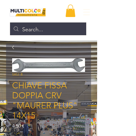
SKU: 8
CHIAVE FISSA
DOPPIA CRV
"MAURER PLUS"
14X15
Prezzo
4,50 €
IVA inclusa