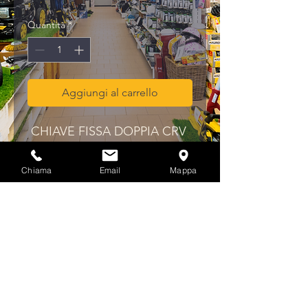
Quantità
*
Aggiungi al carrello
CHIAVE FISSA DOPPIA CRV 
"MAURER PLUS" 14X15
Chiama
Email
Mappa
Privacy & Cookies Policy
info@multicolorferramenta.it
Regolamento e condizioni