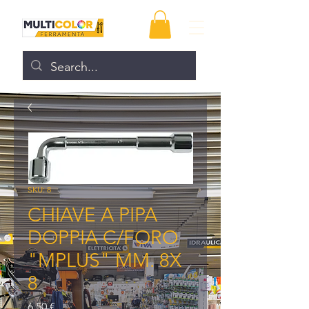
SKU: 8
CHIAVE A PIPA
DOPPIA C/FORO
"MPLUS" MM. 8X
8
Prezzo
6,50 €