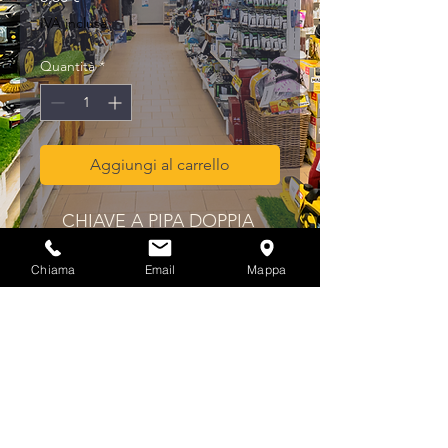
IVA inclusa
Quantità
*
Aggiungi al carrello
CHIAVE A PIPA DOPPIA 
C/FORO "MPLUS" MM. 8X 8
Chiama
Email
Mappa
Privacy & Cookies Policy
info@multicolorferramenta.it
Regolamento e condizioni