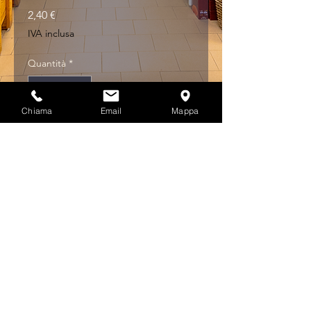
Prezzo
2,40 €
IVA inclusa
Quantità
*
Chiama
Email
Mappa
Aggiungi al carrello
CERNIERA ZINCATA LUNGA 
ART.122 MM.140
Privacy & Cookies Policy
info@multicolorferramenta.it