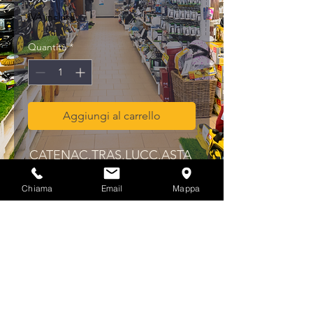
IVA inclusa
Quantità
*
Aggiungi al carrello
CATENAC.TRAS.LUCC.ASTA 
T.10 MM.100 BR.248AB10
Chiama
Email
Mappa
Privacy & Cookies Policy
info@multicolorferramenta.it
Regolamento e condizioni