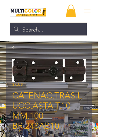
SKU: 8
CATENAC.TRAS.L
UCC.ASTA T.10
MM.100
BR.248AB10
Prezzo
5,90 €