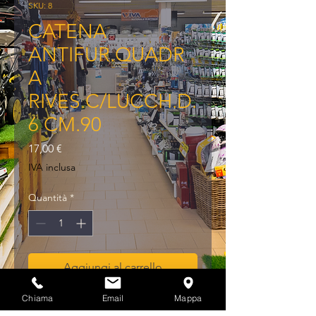
SKU: 8
CATENA
ANTIFUR.QUADR
A
RIVES.C/LUCCH.D.
6 CM.90
Prezzo
17,00 €
IVA inclusa
Quantità
*
Aggiungi al carrello
Chiama
Email
Mappa
CATENA ANTIFUR.QUADRA 