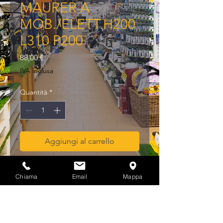
MAURER A
MOB./ELETT.H200
L310 P200
Prezzo
88,00 €
IVA inclusa
Quantità
*
Aggiungi al carrello
CASSAFORTE MAURER A 
Chiama
Email
Mappa
MOB./ELETT.H200 L310 P200