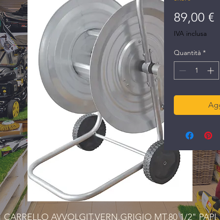
P
89,00 €
IVA inclusa
Quantità
*
Agg
CARRELLO AVVOLGIT.VERN.GRIGIO MT.80 1/2" PAPI