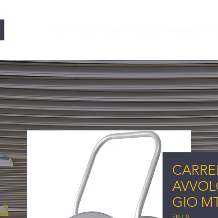
Home
OFFERTE 25%
Negozio
Informazioni
L
CARRE
AVVOLG
GIO MT
SKU: 8