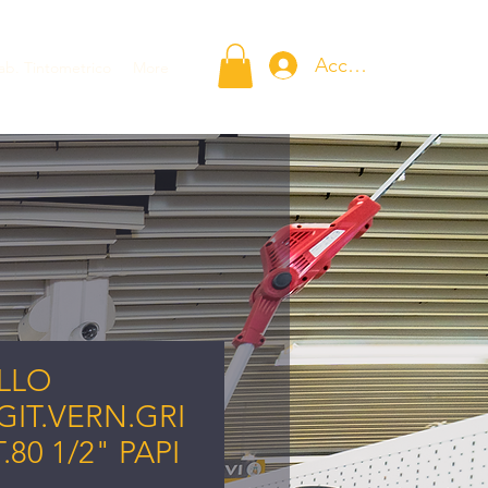
Accedi
ab. Tintometrico
More
LLO
IT.VERN.GRI
.80 1/2" PAPI