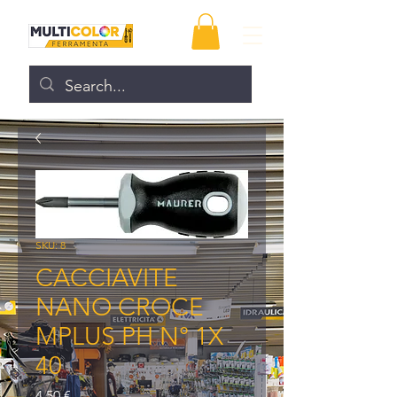
SKU: 8
CACCIAVITE
NANO CROCE
MPLUS PH N° 1X
40
Prezzo
4,50 €