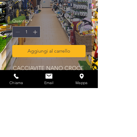
IVA inclusa
Quantità
*
Aggiungi al carrello
CACCIAVITE NANO CROCE 
MPLUS PH N° 1X 40
Chiama
Email
Mappa
Privacy & Cookies Policy
info@multicolorferramenta.it
Regolamento e condizioni