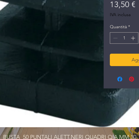
P
13,50 €
IVA inclusa
Quantità
*
Agg
BUSTA  50 PUNTALI ALETT.NERI QUADRI QIA MM.30