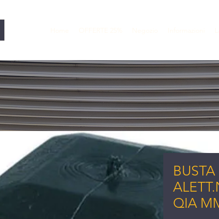
Home
OFFERTE 25%
Negozio
Informazioni
L
BUSTA 
ALETT.
QIA M