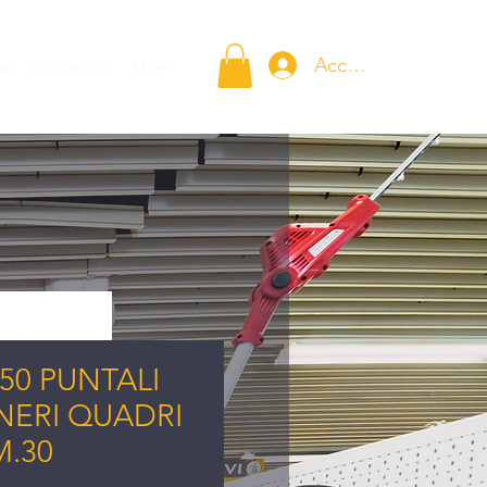
Accedi
ab. Tintometrico
More
50 PUNTALI
NERI QUADRI
M.30