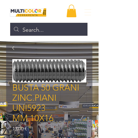
BUSTA 50 GRANI
ZINC.PIANI
UNI5923
MM.10X16
Prezzo
13,00 €
IVA inclusa