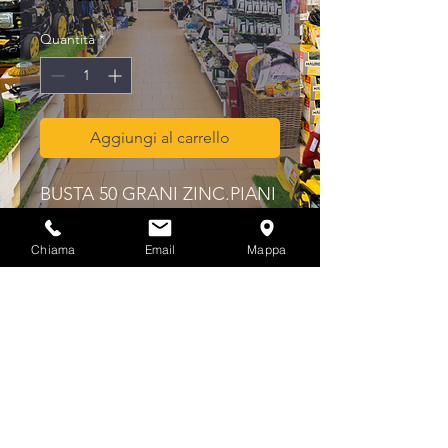
Quantità
*
Aggiungi al carrello
BUSTA 50 GRANI ZINC.PIANI  
UNI5923 MM.10X16
Chiama
Email
Mappa
Privacy & Cookies Policy
info@multicolorferramenta.it
Regolamento e condizioni