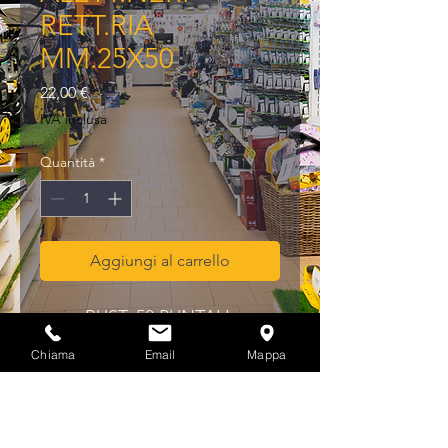
RETT.RIA
MM.25X50
Prezzo
22,00 €
IVA inclusa
Quantità
*
Aggiungi al carrello
BUST. 50 PUNTALI 
ALETT.NERI RETT.RIA 
Chiama
Email
Mappa
MM.25X50