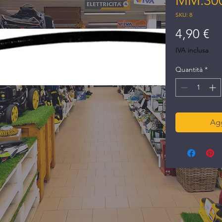
MM.30
SKU: 8
Pr
4,90 €
IVA inclusa
Quantità
*
Agg