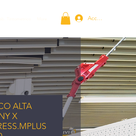
Accedi
ab. Tintometrico
More
CO ALTA
NY X
ESS.MPLUS