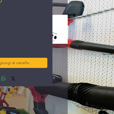
0
ezzo
iungi al carrello