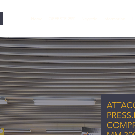
Home
OFFERTE 25%
Negozio
Informazioni
L
ATTAC
PRESS.
COMPR