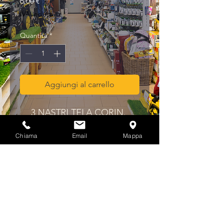
Prezzo
6,00 €
IVA inclusa
Quantità
*
Aggiungi al carrello
3 NASTRI TELA CORIN. 
MPLUS IMX 457X75 GR. 40
Chiama
Email
Mappa
Privacy & Cookies Policy
info@multicolorferramenta.it